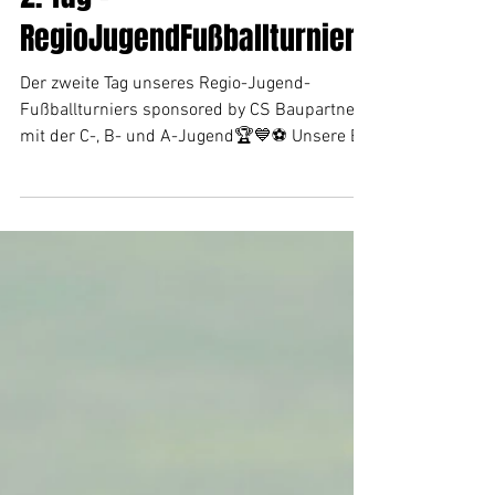
2. Tag -
RegioJugendFußballturnier
Der zweite Tag unseres Regio-Jugend-
Fußballturniers sponsored by CS Baupartner
mit der C-, B- und A-Jugend🏆💙⚽️ Unsere B-
Jugend gewinnt das Heimturnier souverän 💪
Herzlichen Glückwunsch und vielen Dank an
alle Teilnehmenden und Unterstützenden! Wir
weisen euch gerne nochmals darauf hin, dass
aufgrund der hohen Hitze, der heutige Turnier-
Sonntag auf den 20. September 2026
verschoben ist. #hejatus 💙