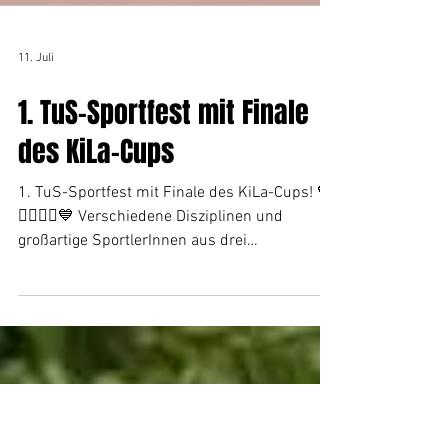
11. Juli
1. TuS-Sportfest mit Finale
des KiLa-Cups
1. TuS-Sportfest mit Finale des KiLa-Cups! 🧡
🏃‍♀️🏃‍♂️💙 Verschiedene Disziplinen und
großartige SportlerInnen aus drei
Altersgruppen gehen am kommenden Freitag
ab 17 Uhr im Hölzele-Stadion in den
Wettkampf. Wir freuen uns auf euer Kommen
und wünschen viel Erfolg! 👏 #hejatus 💙