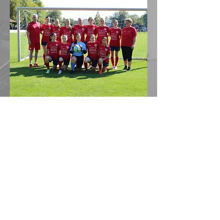
TuS Efringen-Kirchen
Isteiner Straße 20
DE - 79588 Efringen-Kirchen
Barrierefreiheitserklärung
Datenschutzerklärung
Impressum