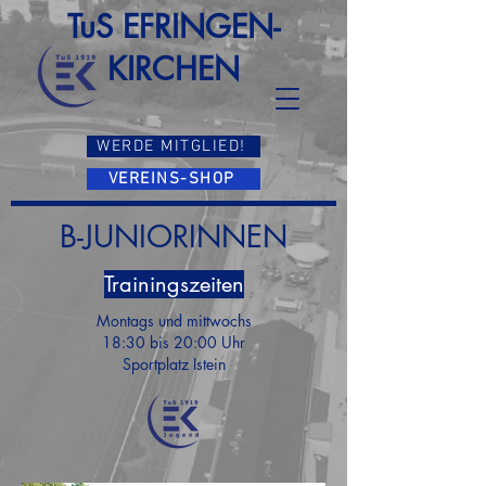
TuS EFRINGEN-
KIRCHEN
WERDE MITGLIED!
VEREINS-SHOP
B-JUNIORINNEN
Trainingszeiten
Montags und mittwochs
18:30 bis 20:00 Uhr
Sportplatz Istein