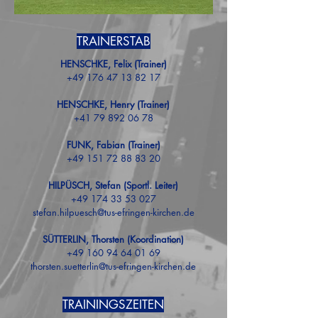
TRAINERSTAB
HENSCHKE, Felix (Trainer)
+49 176 47 13 82 17
HENSCHKE, Henry (Trainer)
+41 79 892 06 78
FUNK, Fabian (Trainer)
+49 151 72 88 83 20
HILPÜSCH, Stefan (Sportl. Leiter)
+49 174 33 53 027
stefan.hilpuesch@tus-efringen-kirchen.de
SÜTTERLIN, Thorsten (Koordination
)
+49 160 94 64 01 69
thorsten.suetterlin@tus-efringen-kirchen.de
TRAININGSZEITEN