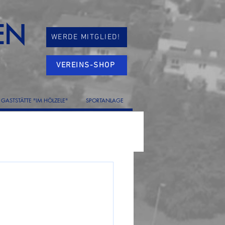
EN
WERDE MITGLIED!
VEREINS-SHOP
GASTSTÄTTE "IM HÖLZELE"
SPORTANLAGE