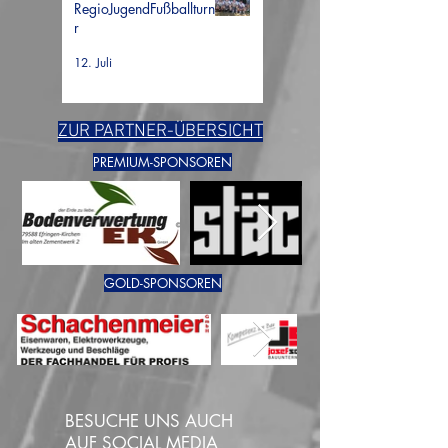
RegioJugendFußballturnie
r
12. Juli
ZUR PARTNER-ÜBERSICHT
PREMIUM-
SPONSOREN
GOLD-
SPONSOREN
BESUCHE UNS AUCH
AUF SOCIAL MEDIA